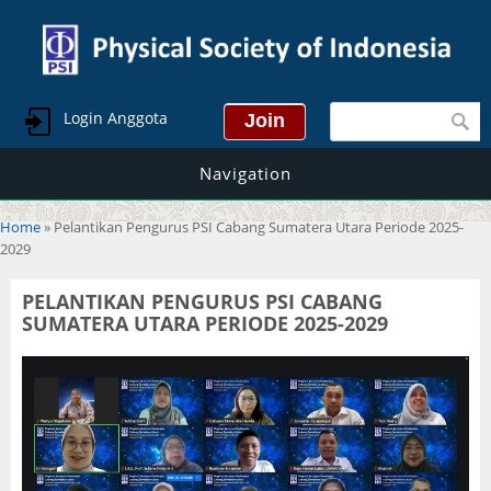
Search form
Login Anggota
Navigation
You are here
Home
» Pelantikan Pengurus PSI Cabang Sumatera Utara Periode 2025-
2029
PELANTIKAN PENGURUS PSI CABANG
SUMATERA UTARA PERIODE 2025-2029