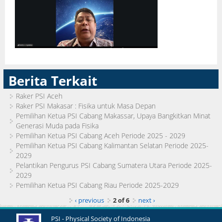
Berita Terkait
Raker PSI Aceh
Raker PSI Makasar : Fisika untuk Masa Depan
Pemilihan Ketua PSI Cabang Makassar, Upaya Bangkitkan Minat
Generasi Muda pada Fisika
Pemilihan Ketua PSI Cabang Aceh Periode 2025 - 2029
Pemilihan Ketua PSI Cabang Kalimantan Selatan Periode 2025-
2029
Pelantikan Pengurus PSI Cabang Sumatera Utara Periode 2025-
2029
Pemilihan Ketua PSI Cabang Riau Periode 2025-2029
‹ previous
2 of 6
next ›
PSI - Physical Society of Indonesia