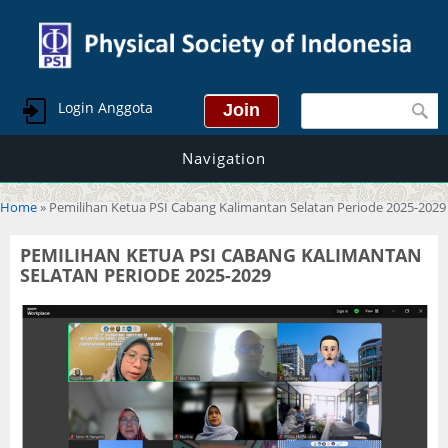
Search form
Login Anggota
Navigation
You are here
Home
» Pemilihan Ketua PSI Cabang Kalimantan Selatan Periode 2025-2029
PEMILIHAN KETUA PSI CABANG KALIMANTAN
SELATAN PERIODE 2025-2029