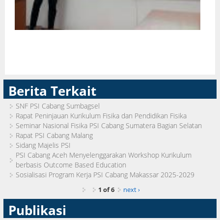
Berita Terkait
SNF PSI Cabang Sumbagsel
Rapat Peninjauan Kurikulum Fisika dan Pendidikan Fisika
Seminar Nasional Fisika PSI Cabang Sumatera Bagian Selatan
Rapat PSI Cabang Malang
Sidang Majelis PSI
PSI Cabang Aceh Menyelenggarakan Workshop Kurikulum
berbasis Outcome Based Education
Sosialisasi Program Kerja PSI Cabang Makassar 2025-2029
1 of 6
next ›
Publikasi