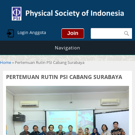
Search form
Login Anggota
Navigation
You are here
Home
» Pertemuan Rutin PSI Cabang Surabaya
PERTEMUAN RUTIN PSI CABANG SURABAYA