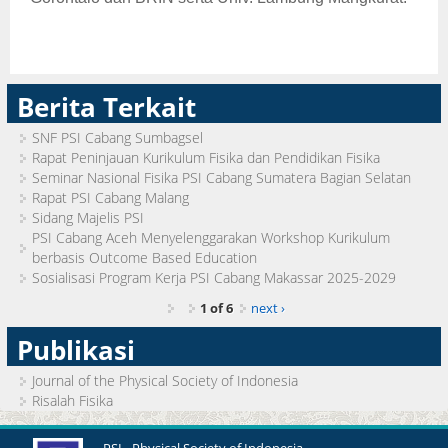
Berita Terkait
SNF PSI Cabang Sumbagsel
Rapat Peninjauan Kurikulum Fisika dan Pendidikan Fisika
Seminar Nasional Fisika PSI Cabang Sumatera Bagian Selatan
Rapat PSI Cabang Malang
Sidang Majelis PSI
PSI Cabang Aceh Menyelenggarakan Workshop Kurikulum
berbasis Outcome Based Education
Sosialisasi Program Kerja PSI Cabang Makassar 2025-2029
1 of 6
next ›
Publikasi
Journal of the Physical Society of Indonesia
Risalah Fisika