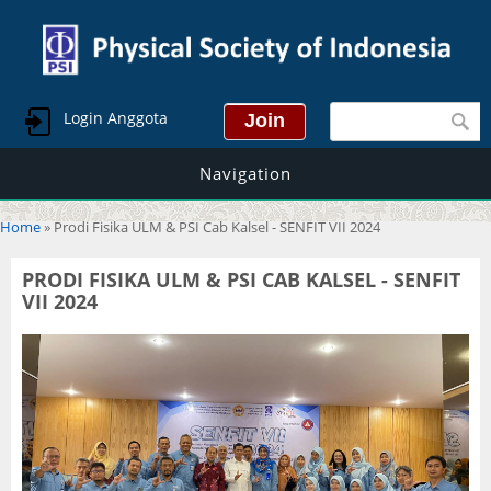
Search form
Login Anggota
Navigation
You are here
Home
» Prodi Fisika ULM & PSI Cab Kalsel - SENFIT VII 2024
PRODI FISIKA ULM & PSI CAB KALSEL - SENFIT
VII 2024