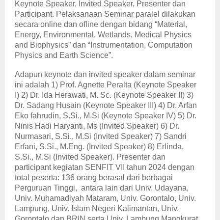
Keynote Speaker, Invited Speaker, Presenter dan
Participant. Pelaksanaan Seminar paralel dilakukan
secara online dan ofline dengan bidang “Material,
Energy, Environmental, Wetlands, Medical Physics
and Biophysics” dan “Instrumentation, Computation
Physics and Earth Science”.
Adapun keynote dan invited speaker dalam seminar
ini adalah 1) Prof. Agnette Peralta (Keynote Speaker
I) 2) Dr. Ida Herawati, M. Sc. (Keynote Speaker II) 3)
Dr. Sadang Husain (Keynote Speaker III) 4) Dr. Arfan
Eko fahrudin, S.Si., M.Si (Keynote Speaker IV) 5) Dr.
Ninis Hadi Haryanti, Ms (Invited Speaker) 6) Dr.
Nurmasari, S.Si., M.Si (Invited Speaker) 7) Sandri
Erfani, S.Si., M.Eng. (Invited Speaker) 8) Erlinda,
S.Si., M.Si (Invited Speaker). Presenter dan
participant kegiatan SENFIT VII tahun 2024 dengan
total peserta: 136 orang berasal dari berbagai
Perguruan Tinggi, antara lain dari Univ. Udayana,
Univ. Muhamadiyah Mataram, Univ. Gorontalo, Univ.
Lampung, Univ. Islam Negeri Kalimantan, Univ.
Gorontalo dan BRIN serta Univ. Lambung Mangkurat.