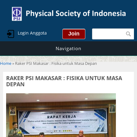
Search form
Login Anggota
Navigation
You are here
Home
» Raker PSI Makasar : Fisika untuk Masa Depan
RAKER PSI MAKASAR : FISIKA UNTUK MASA
DEPAN