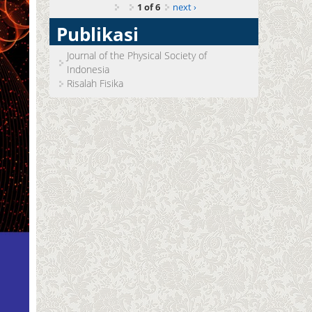
1 of 6
next ›
Publikasi
Journal of the Physical Society of
Indonesia
Risalah Fisika