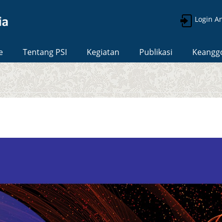
Login A
e
Tentang PSI
Kegiatan
Publikasi
Keangg