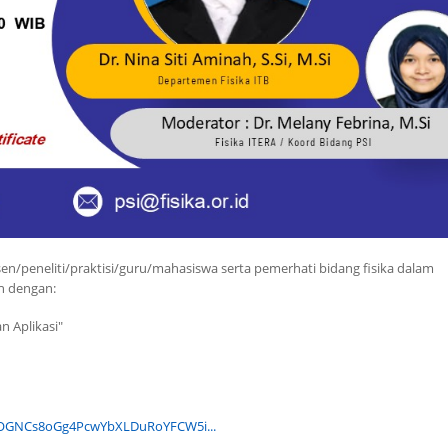
en/peneliti/praktisi/guru/mahasiswa serta pemerhati bidang fisika dalam
an dengan:
n Aplikasi"
=wOGNCs8oGg4PcwYbXLDuRoYFCW5i...