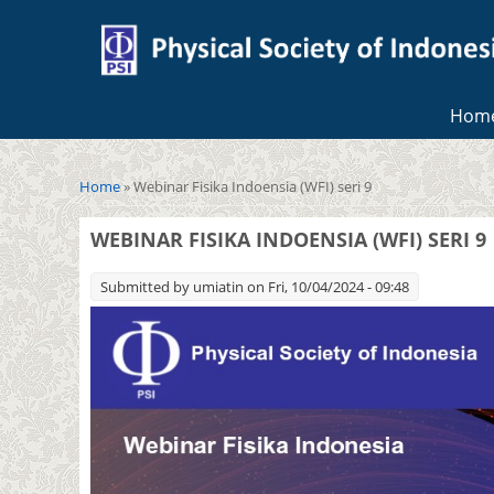
Hom
You are here
Home
» Webinar Fisika Indoensia (WFI) seri 9
WEBINAR FISIKA INDOENSIA (WFI) SERI 9
Submitted by
umiatin
on Fri, 10/04/2024 - 09:48