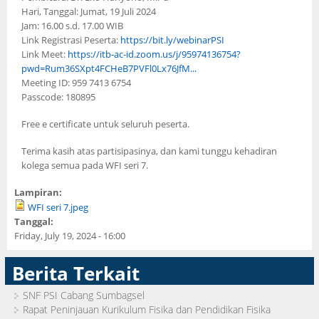
Hari, Tanggal: Jumat, 19 Juli 2024
Jam: 16.00 s.d. 17.00 WIB
Link Registrasi Peserta:
https://bit.ly/webinarPSI
Link Meet:
https://itb-ac-id.zoom.us/j/95974136754?
pwd=Rum36SXpt4FCHeB7PVFl0Lx76JfM...
Meeting ID: 959 7413 6754
Passcode: 180895
Free e certificate untuk seluruh peserta.
Terima kasih atas partisipasinya, dan kami tunggu kehadiran
kolega semua pada WFI seri 7.
Lampiran:
WFI seri 7.jpeg
Tanggal:
Friday, July 19, 2024 - 16:00
Berita Terkait
SNF PSI Cabang Sumbagsel
Rapat Peninjauan Kurikulum Fisika dan Pendidikan Fisika