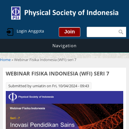
Search form
Login Anggota
Navigation
You are here
Home
» Webinar Fisika Indonesia (WFI) seri 7
WEBINAR FISIKA INDONESIA (WFI) SERI 7
Submitted by
umiatin
on Fri, 10/04/2024 - 09:43